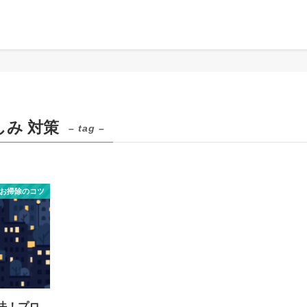
しみ 対策
– tag –
お掃除のコツ
法！プロ