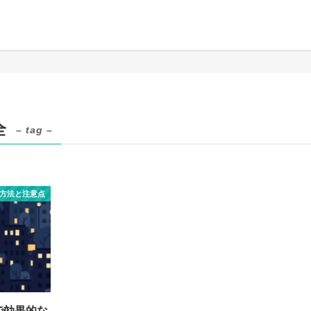
全
– tag –
除方法と注意点
で効果的な