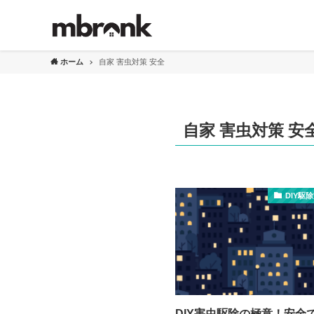
ホーム
自家 害虫対策 安全
自家 害虫対策 安
DIY駆
DIY害虫駆除の極意！安全