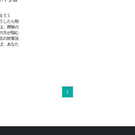
えてく
うしたら効
は、掃除の
の方が悩む
伝の対策法
ば、あなた
1