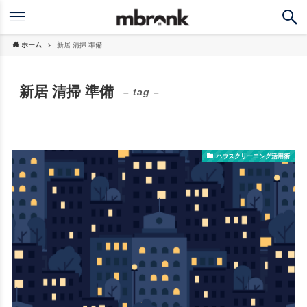
ホーム
新居 清掃 準備
新居 清掃 準備
– tag –
ハウスクリーニング活用術