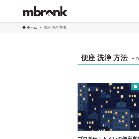
ホーム
便座 洗浄 方法
便座 洗浄 方法
– t
プロ直伝！トイレの便座裏