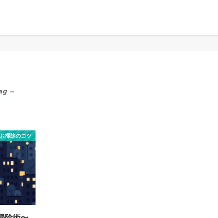
ag –
お掃除のコツ
掃除術〜