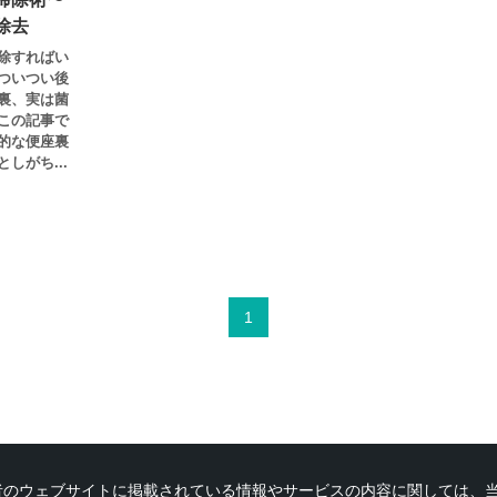
除去
除すればい
ついつい後
裏、実は菌
この記事で
的な便座裏
しがち...
1
者のウェブサイトに掲載されている情報やサービスの内容に関しては、