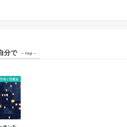
自分で
– tag –
除方法と注意点
ッチンを