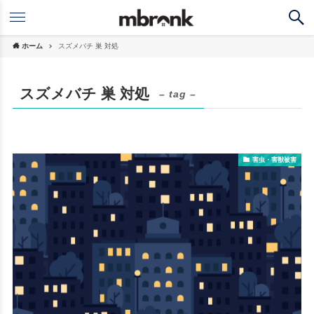
ホーム
スズメバチ 巣 対処
スズメバチ 巣 対処
– tag –
害虫・害獣被害