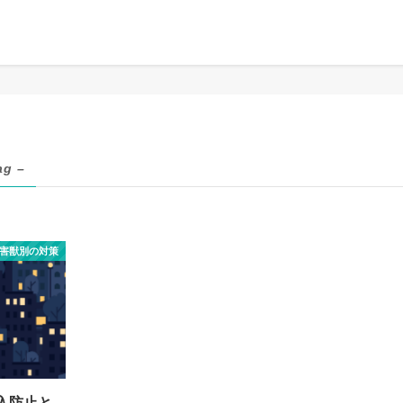
ag –
害獣別の対策
入防止と