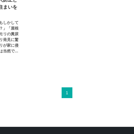
住まいを
もしかして
？」「屋根
モリの糞尿
リ発見に驚
リが家に侵
当然で...
1