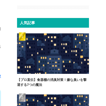
人気記事
紹
洗
較
【プロ直伝】食器棚の消臭対策！嫌な臭いを撃
退する7つの魔法