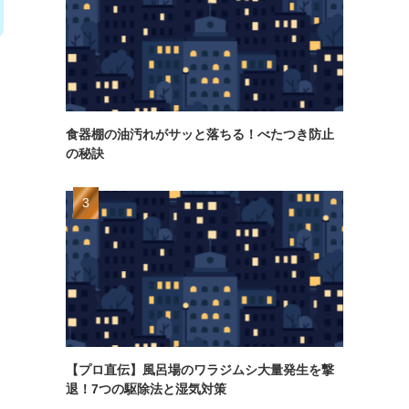
食器棚の油汚れがサッと落ちる！べたつき防止
の秘訣
【プロ直伝】風呂場のワラジムシ大量発生を撃
退！7つの駆除法と湿気対策