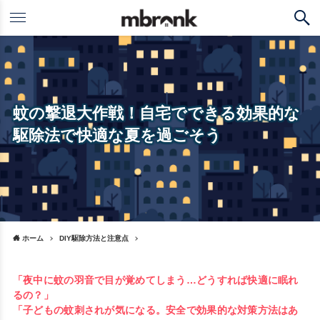
蚊の撃退大作戦！自宅でできる効果的な
駆除法で快適な夏を過ごそう
ホーム
DIY駆除方法と注意点
「夜中に蚊の羽音で目が覚めてしまう…どうすれば快適に眠れ
るの？」
「子どもの蚊刺されが気になる。安全で効果的な対策方法はあ