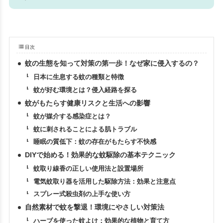
目次
蚊の生態を知って対策の第一歩！なぜ家に侵入するの？
日本に生息する蚊の種類と特徴
蚊が好む環境とは？侵入経路を探る
蚊がもたらす健康リスクと生活への影響
蚊が媒介する感染症とは？
蚊に刺されることによる肌トラブル
睡眠の質低下：蚊の存在がもたらす不快感
DIYで始める！効果的な蚊駆除の基本テクニック
蚊取り線香の正しい使用法と設置場所
電気蚊取り器を活用した駆除方法：効果と注意点
スプレー式殺虫剤の上手な使い方
自然素材で蚊を撃退！環境にやさしい対策法
ハーブを使った蚊よけ：効果的な植物と育て方