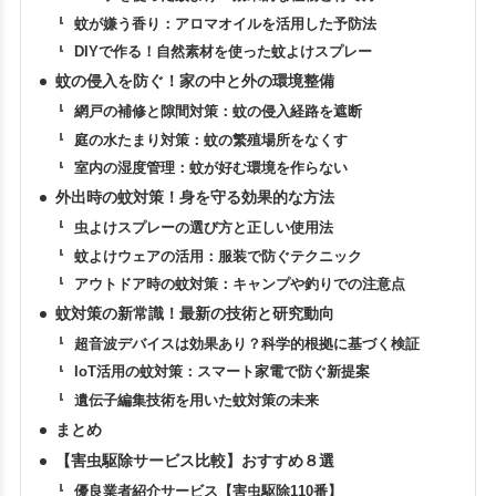
蚊が嫌う香り：アロマオイルを活用した予防法
DIYで作る！自然素材を使った蚊よけスプレー
蚊の侵入を防ぐ！家の中と外の環境整備
網戸の補修と隙間対策：蚊の侵入経路を遮断
庭の水たまり対策：蚊の繁殖場所をなくす
室内の湿度管理：蚊が好む環境を作らない
外出時の蚊対策！身を守る効果的な方法
虫よけスプレーの選び方と正しい使用法
蚊よけウェアの活用：服装で防ぐテクニック
アウトドア時の蚊対策：キャンプや釣りでの注意点
蚊対策の新常識！最新の技術と研究動向
超音波デバイスは効果あり？科学的根拠に基づく検証
IoT活用の蚊対策：スマート家電で防ぐ新提案
遺伝子編集技術を用いた蚊対策の未来
まとめ
【害虫駆除サービス比較】おすすめ８選
優良業者紹介サービス【害虫駆除110番】