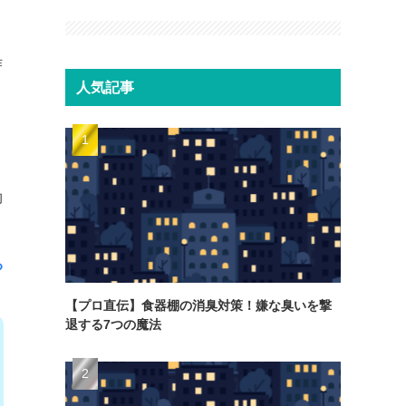
作
人気記事
的
る
【プロ直伝】食器棚の消臭対策！嫌な臭いを撃
退する7つの魔法