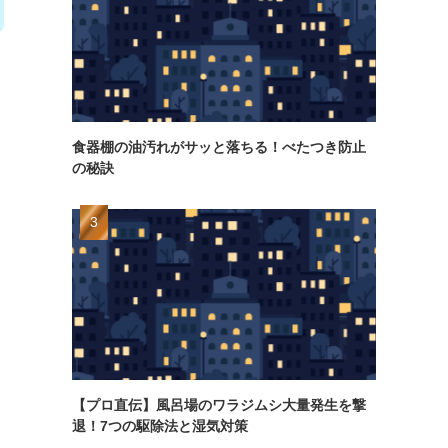
食器棚の油汚れがサッと落ちる！べたつき防止
の秘訣
【プロ直伝】風呂場のワラジムシ大量発生を撃
退！7つの駆除法と湿気対策