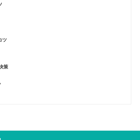
ツ
コツ
決策
？